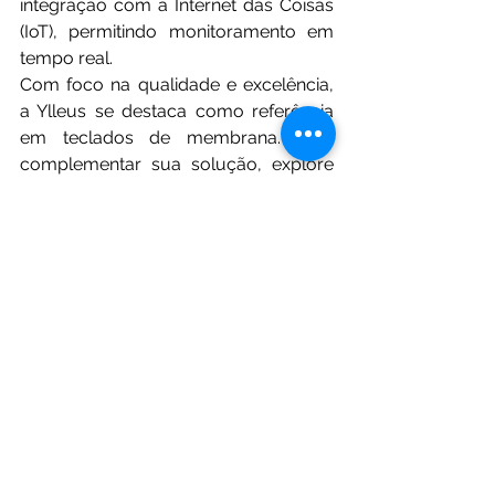
integração com a Internet das Coisas 
(IoT), permitindo monitoramento em 
tempo real.
Com foco na qualidade e excelência, 
a Ylleus se destaca como referência 
em teclados de membrana. Para 
complementar sua solução, explore 
também o 
circuito flexível
 disponível 
em nossa linha de produtos. Acesse 
nossos catálogos e descubra mais 
sobre nossas soluções inovadoras 
para o mercado.