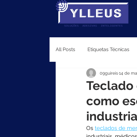
All Posts
Etiquetas Técnicas
09guireis
14 de ma
Teclado
como es
industri
Os
teclados de m
industriais, médico