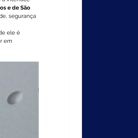
os e de São 
ade, segurança 
e ele é 
r em 