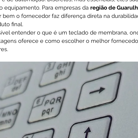
 o equipamento. Para empresas da 
região de Guarulh
r bem o fornecedor faz diferença direta na durabilid
uto final.
ssível entender o que é um teclado de membrana, ond
ntagens oferece e como escolher o melhor fornecedo
es.