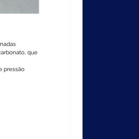
madas 
carbonato, que 
e pressão 