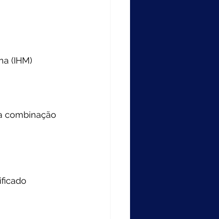
na (IHM)
ma combinação 
ficado 