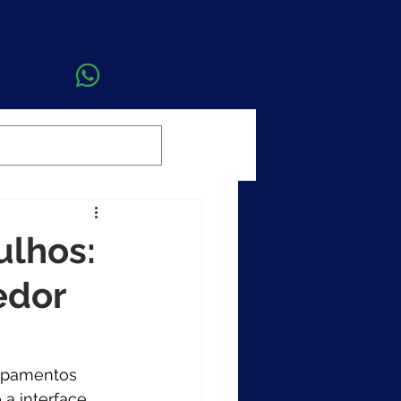
çamento
Itens
Contato
(11) 2404-3059
Circuitos Flexíveis
lhos:
edor
ipamentos 
 a interface 