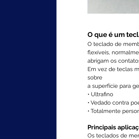
O que é um te
O teclado de memb
flexíveis, normalme
abrigam os contato
Em vez de teclas me
sobre 
a superfície para ge
• Ultrafino
• Vedado contra poe
• Totalmente perso
Principais aplica
Os teclados de me