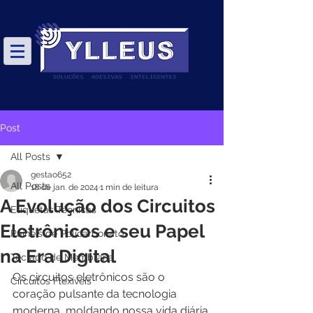
Post
All Posts
gestao652
All Posts
18 de jan. de 2024
1 min de leitura
A Evolução dos Circuitos
Etiquetas Técnicas
Eletrônicos e seu Papel
Painéis de Policarbonato
na Era Digital
Teclado de Membrana
Os circuitos eletrônicos são o 
Circuitos Flexíveis
coração pulsante da tecnologia 
moderna, moldando nossa vida diária 