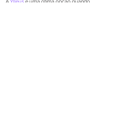
A 
Ylleus
 é uma ótima opção quando 
se trata de teclados de membrana, 
entre em contato e solicite um 
orçamento.
Ver tudo
Posts recentes