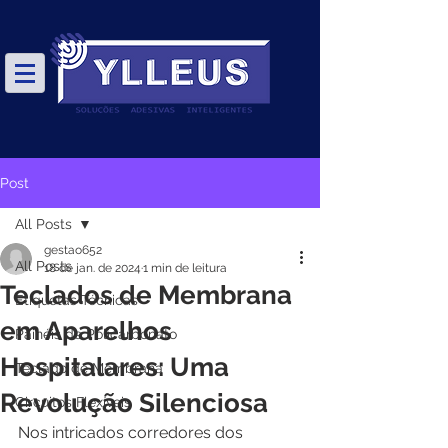
Post
All Posts
gestao652
All Posts
18 de jan. de 2024
1 min de leitura
Teclados de Membrana
Etiquetas Técnicas
em Aparelhos
Painéis de Policarbonato
Hospitalares: Uma
Teclado de Membrana
Revolução Silenciosa
Circuitos Flexíveis
Nos intricados corredores dos 