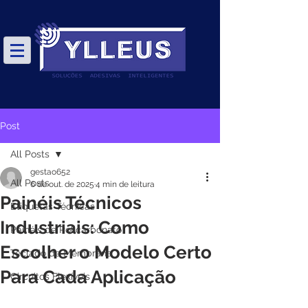
Post
All Posts
gestao652
All Posts
6 de out. de 2025
4 min de leitura
Painéis Técnicos
Etiquetas Técnicas
Industriais: Como
Painéis de Policarbonato
Escolher o Modelo Certo
Teclado de Membrana
Para Cada Aplicação
Circuitos Flexíveis