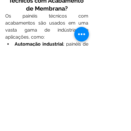
Técnicos com Acabamento 
de Membrana?
Os painéis técnicos com 
acabamentos são usados em uma 
vasta gama de indústrias e 
aplicações, como:
Automação industrial
: painéis de 
controle de máquinas e sistemas 
de automação.
Equipamentos médicos
: 
dispositivos de diagnóstico e 
sistemas de controle de 
aparelhos.
Eletrônicos de consumo
: painéis 
de controle em dispositivos 
eletrônicos portáteis.
Indústria automotiva
: sistemas 
de controle de veículos e 
equipamentos de transporte.