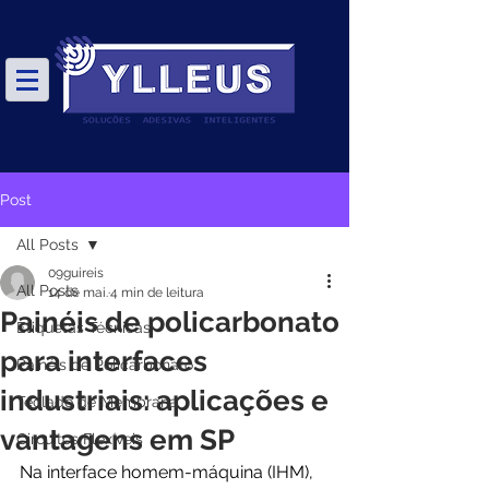
Post
All Posts
09guireis
All Posts
14 de mai.
4 min de leitura
Painéis de policarbonato
Etiquetas Técnicas
para interfaces
Painéis de Policarbonato
industriais: aplicações e
Teclado de Membrana
vantagens em SP
Circuitos Flexíveis
Na interface homem-máquina (IHM), 