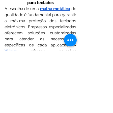
para teclados
A escolha de uma 
malha metálica
 de 
qualidade é fundamental para garantir 
a máxima proteção dos teclados 
eletrônicos. Empresas especializadas 
oferecem soluções customizadas 
para atender às necessidades 
específicas de cada aplicação. A 
Ylleus
 oferece soluções 
especializadas em teclados de 
membrana com tecnologia avançada. 
Conheça mais sobre nossos produtos 
e fique por dentro de todas as 
opções!