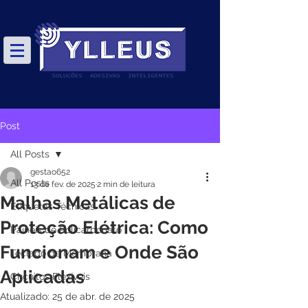
Post
All Posts
gestao652
All Posts
13 de fev. de 2025
2 min de leitura
Malhas Metálicas de
Etiquetas Técnicas
Proteção Elétrica: Como
Painéis de Policarbonato
Funcionam e Onde São
Teclado de Membrana
Aplicadas
Circuitos Flexíveis
Atualizado:
25 de abr. de 2025