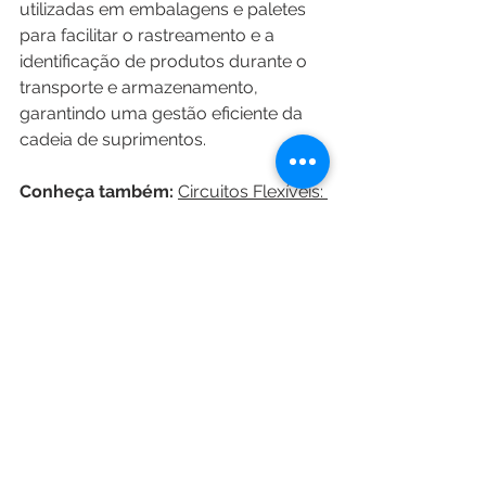
utilizadas em embalagens e paletes 
para facilitar o rastreamento e a 
identificação de produtos durante o 
transporte e armazenamento, 
garantindo uma gestão eficiente da 
cadeia de suprimentos.
Conheça também: 
Circuitos Flexíveis: 
A Inovação que Molda o Futuro da 
Eletrônica
A 
Ylleus
 oferece uma ampla 
variedade de etiquetas técnicas de 
alta qualidade, projetadas para 
atender às necessidades específicas 
de diferentes setores industriais. Entre 
em contato conosco hoje mesmo 
para descobrir como podemos 
ajudar a impulsionar a eficiência e 