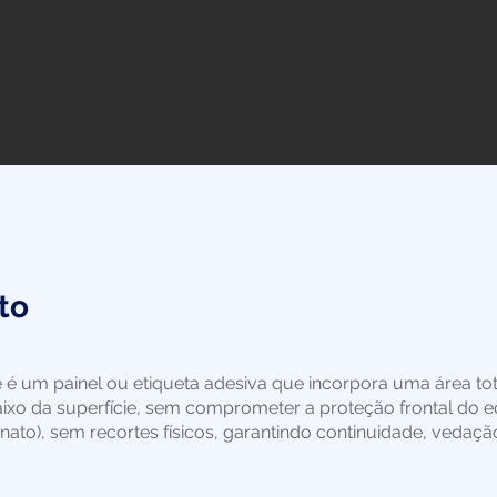
to
 é um painel ou etiqueta adesiva que incorpora uma área tot
aixo da superfície, sem comprometer a proteção frontal do e
onato), sem recortes físicos, garantindo continuidade, vedação